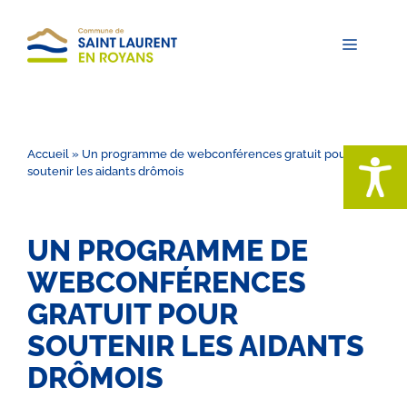
Aller
au
contenu
Menu
Accueil
»
Un programme de webconférences gratuit pour
soutenir les aidants drômois
UN PROGRAMME DE
WEBCONFÉRENCES
GRATUIT POUR
SOUTENIR LES AIDANTS
DRÔMOIS